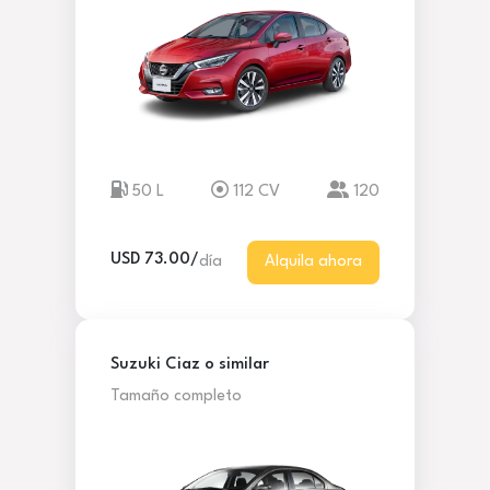
50 L
112 CV
120
USD 73.00/
día
Alquila ahora
Suzuki Ciaz o similar
Tamaño completo