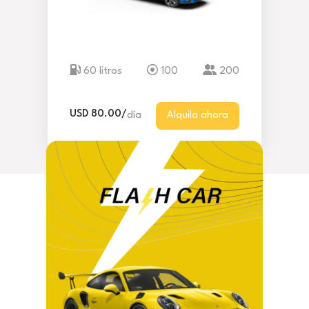
60 litros
100
200
USD 80.00/
día
Alquila ahora